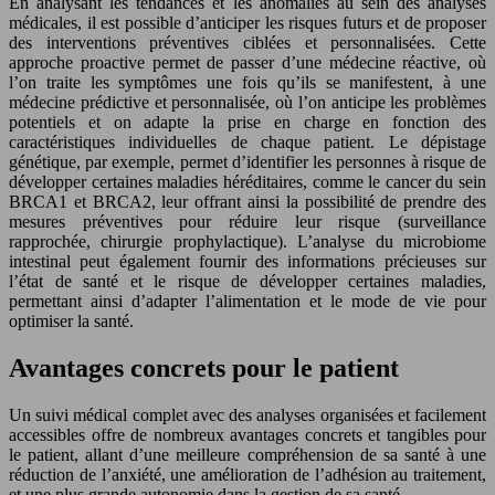
En analysant les tendances et les anomalies au sein des analyses
médicales, il est possible d’anticiper les risques futurs et de proposer
des interventions préventives ciblées et personnalisées. Cette
approche proactive permet de passer d’une médecine réactive, où
l’on traite les symptômes une fois qu’ils se manifestent, à une
médecine prédictive et personnalisée, où l’on anticipe les problèmes
potentiels et on adapte la prise en charge en fonction des
caractéristiques individuelles de chaque patient. Le dépistage
génétique, par exemple, permet d’identifier les personnes à risque de
développer certaines maladies héréditaires, comme le cancer du sein
BRCA1 et BRCA2, leur offrant ainsi la possibilité de prendre des
mesures préventives pour réduire leur risque (surveillance
rapprochée, chirurgie prophylactique). L’analyse du microbiome
intestinal peut également fournir des informations précieuses sur
l’état de santé et le risque de développer certaines maladies,
permettant ainsi d’adapter l’alimentation et le mode de vie pour
optimiser la santé.
Avantages concrets pour le patient
Un suivi médical complet avec des analyses organisées et facilement
accessibles offre de nombreux avantages concrets et tangibles pour
le patient, allant d’une meilleure compréhension de sa santé à une
réduction de l’anxiété, une amélioration de l’adhésion au traitement,
et une plus grande autonomie dans la gestion de sa santé.