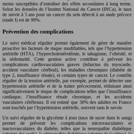
moins susceptibles d’entraîner des effets secondaires à long terme.
Selon les données de l’Institut National du Cancer (INCa), le taux
de survie à 5 ans pour un cancer du sein détecté à un stade précoce
(stade I) est de 99%.
Prévention des complications
Le suivi médical régulier permet également de gérer de manière
proactive les facteurs de risque modifiables, tels que l’hypertension
artérielle (HTA), l’hypercholestérolémie, le tabagisme, l’obésité, et
la sédentarité. Cette gestion active contribue à prévenir les
complications cardiovasculaires graves (infarctus du myocarde,
accident vasculaire cérébral), les maladies chroniques (diabète de
type 2, insuffisance rénale), et certains types de cancer. Le contrôle
régulier de la tension artérielle, par exemple, permet de détecter une
hypertension artérielle et de la traiter précocement, réduisant ainsi
significativement le risque de complications telles que l’insuffisance
cardiaque, l’insuffisance rénale chronique, et les accidents
vasculaires cérébraux. Il est estimé que 30% des adultes en France
sont touchés par l’hypertension artérielle, souvent sans le savoir.
Un suivi régulier de la glycémie à jeun (taux de sucre dans le sang)
permet de prévenir les complications microvasculaires et
macrovasculaires du diabète, telles que la neuropathie diabétique
(atteinte des nerfs), la rétinopathie diabétique (atteinte de la rétine), la