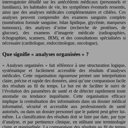
interrogatoire détaillé sur les antécédents médicaux (personnels et
familiaux), les habitudes de vie, les symptômes éventuels ressentis,
ainsi que des analyses médicales complémentaires et ciblées. Ces
analyses peuvent comprendre des examens sanguins complets
(numération formule sanguine, bilan lipidique, glycémie, marqueurs
tumoraux), des analyses d’urine (recherche de protéines, de
glucose), des examens d’imagerie médicale (radiographies,
échographies, scanners, IRM), et des consultations spécialisées si
nécessaire (cardiologue, endocrinologue, oncologue).
Que signifie « analyses organisées » ?
« Analyses organisées » fait référence à une structuration logique,
systématique et facilement accessible des résultats d’analyses
médicales. Cette organisation rigoureuse permet une interprétation
claire, précise et rapide des données, ainsi qu’une comparaison facile
des résultats au fil du temps. Le but est de faciliter le suivi de
l’évolution des paramètres de santé et de détecter rapidement toute
anomalie ou tendance inquiétante. Cette organisation efficace
implique la centralisation des informations dans un dossier médical
informatisé, sécurisé et accessible aux professionnels de santé
autorisés, ou dans un dossier personnel que le patient peut gérer lui-
même. La classification des résultats doit se faire par date, par type
d’analyse, et par pertinence clinique, en utilisant une terminologie
claire et standardisée. La comparaison des résultats au fil du temps